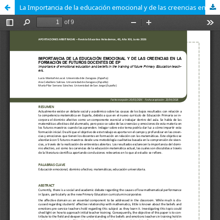
La Importancia de la educación emocional y de las creencias en la formación de futuros docentes de EP