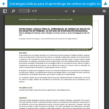
Estrategias lúdicas para el aprendizaje de verbos en inglés en estudiantes de sexto grado de primaria: Un estudio de Intervención pedagógica.