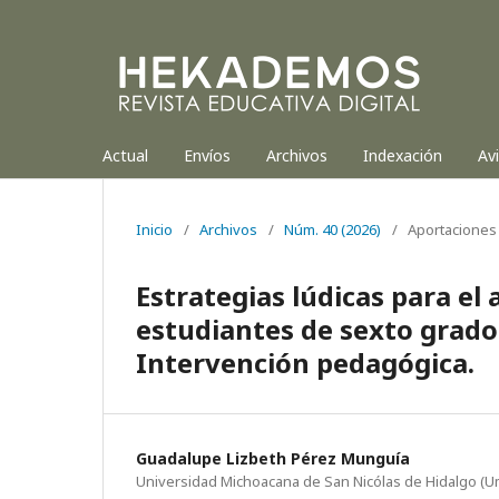
Actual
Envíos
Archivos
Indexación
Av
Inicio
/
Archivos
/
Núm. 40 (2026)
/
Aportaciones 
Estrategias lúdicas para el
estudiantes de sexto grado
Intervención pedagógica.
Guadalupe Lizbeth Pérez Munguía
Universidad Michoacana de San Nicólas de Hidalgo (