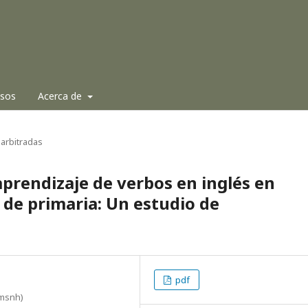
isos
Acerca de
arbitradas
 aprendizaje de verbos en inglés en
 de primaria: Un estudio de
pdf
Umsnh)