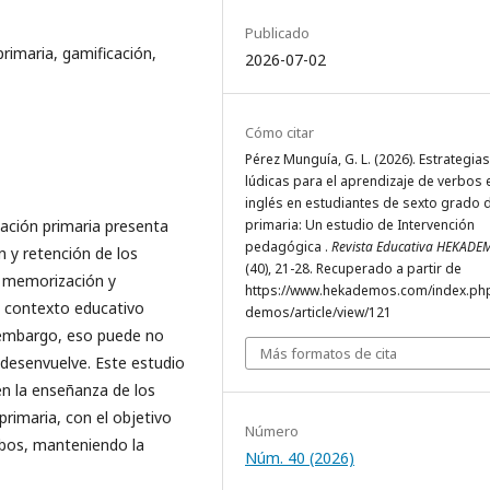
Publicado
rimaria, gamificación,
2026-07-02
Cómo citar
Pérez Munguía, G. L. (2026). Estrategias
lúdicas para el aprendizaje de verbos 
inglés en estudiantes de sexto grado 
cación primaria presenta
primaria: Un estudio de Intervención
pedagógica .
Revista Educativa HEKADE
n y retención de los
(40), 21-28. Recuperado a partir de
a memorización y
https://www.hekademos.com/index.ph
l contexto educativo
demos/article/view/121
 embargo, eso puede no
Más formatos de cita
 desenvuelve. Este estudio
 en la enseñanza de los
primaria, con el objetivo
Número
rbos, manteniendo la
Núm. 40 (2026)