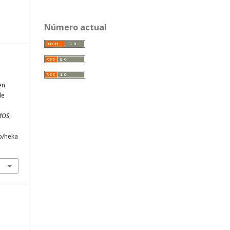
Número actual
en
de
MOS
,
p/heka