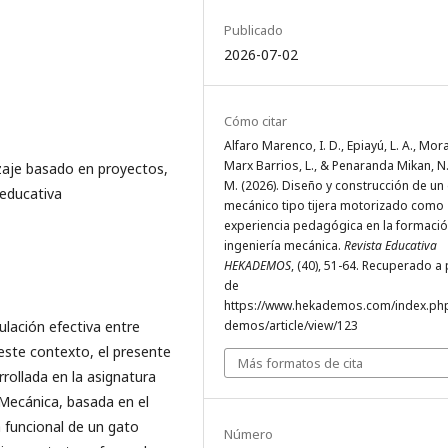
Publicado
2026-07-02
Cómo citar
Alfaro Marenco, I. D., Epiayú, L. A., Mora
Marx Barrios, L., & Penaranda Mikan, N. 
zaje basado en proyectos,
M. (2026). Diseño y construcción de un
 educativa
mecánico tipo tijera motorizado como
experiencia pedagógica en la formació
ingeniería mecánica.
Revista Educativa
HEKADEMOS
, (40), 51-64. Recuperado a 
de
https://www.hekademos.com/index.ph
ulación efectiva entre
demos/article/view/123
 este contexto, el presente
Más formatos de cita
rollada en la asignatura
Mecánica, basada en el
 funcional de un gato
Número