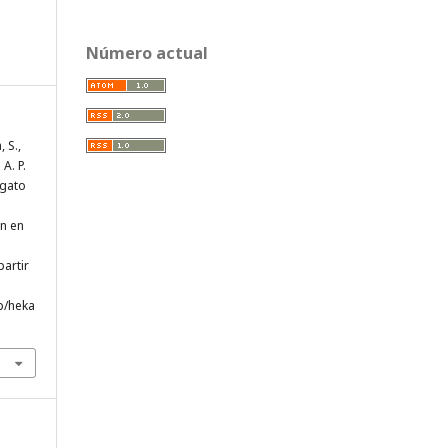
Número actual
, S.,
A. P.
 gato
n en
partir
p/heka