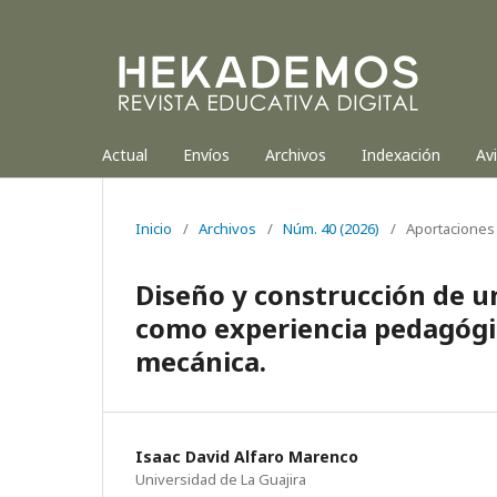
Actual
Envíos
Archivos
Indexación
Av
Inicio
/
Archivos
/
Núm. 40 (2026)
/
Aportaciones 
Diseño y construcción de u
como experiencia pedagógic
mecánica.
Isaac David Alfaro Marenco
Universidad de La Guajira