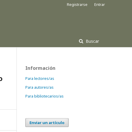
Registrarse
Entrar
Buscar
Información
o
Para lectores/as
Para autores/as
Para bibliotecarios/as
Enviar un artículo