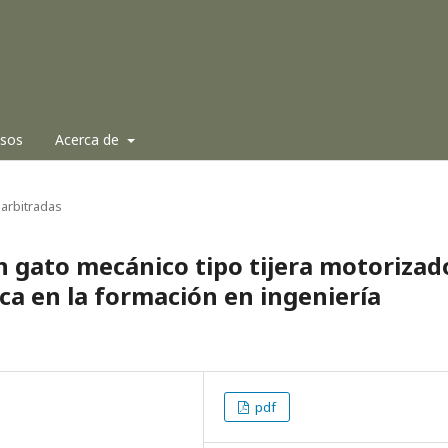
isos
Acerca de
arbitradas
n gato mecánico tipo tijera motorizad
a en la formación en ingeniería
pdf