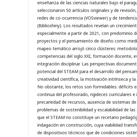
enseñanza de las ciencias naturales bajo el para
seleccionaron 50 artículos originales y de revisión
redes de co-ocurrencia (VOSviewer) y de tendenc
(Biblioshiny). Los resultados revelan un crecimien
especialmente a partir de 2021, con predominio d
proyectos y el pensamiento de diseño como medi
mapeo temático arrojó cinco clústeres: metodolog
competencias del siglo XXI, formación docente, e
integración disciplinar. Las perspectivas document
potencial del STEAM para el desarrollo del pensami
creatividad científica, la motivación intrínseca y l
No obstante, los retos son formidables: déficits en
continua del profesorado, rigideces curriculares e 
precariedad de recursos, ausencia de sistemas de
problemas de sostenibilidad y escalabilidad de las
que el STEAM no constituye un recetario pedagógi
indagación en construcción, cuya viabilidad tra
de dispositivos técnicos que de condiciones sisté