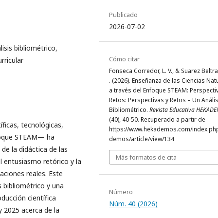
Publicado
2026-07-02
isis bibliométrico,
Cómo citar
rricular
Fonseca Corredor, L. V., & Suarez Beltran
. (2026). Enseñanza de las Ciencias Nat
a través del Enfoque STEAM: Perspecti
Retos: Perspectivas y Retos – Un Anális
Bibliométrico.
Revista Educativa HEKAD
(40), 40-50. Recuperado a partir de
tíficas, tecnológicas,
https://www.hekademos.com/index.ph
nfoque STEAM— ha
demos/article/view/134
e la didáctica de las
Más formatos de cita
l entusiasmo retórico y la
aciones reales. Este
 bibliométrico y una
Número
ducción científica
Núm. 40 (2026)
 2025 acerca de la