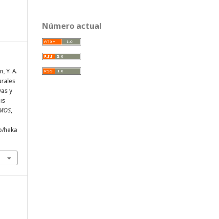
Número actual
, Y. A.
urales
vas y
is
EMOS
,
p/heka