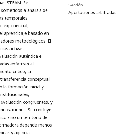
guas STEAM. Se
Sección
, sometidos a análisis de
Aportaciones arbitradas
ias temporales
to exponencial,
el aprendizaje basado en
adores metodológicos. El
ías activas,
valuación auténtica e
adas enfatizan el
ento crítico, la
a transferencia conceptual.
 la formación inicial y
institucionales,
 evaluación congruentes, y
 innovaciones. Se concluye
co sino un territorio de
nsformadora depende menos
micas y agencia