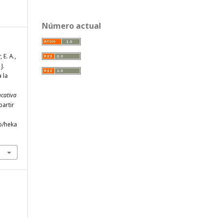
Número actual
 E. A.,
J.
 la
ucativa
partir
p/heka