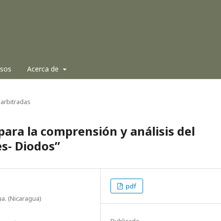
isos
Acerca de
arbitradas
ara la comprensión y análisis del
s- Diodos”
pdf
a. (Nicaragua)