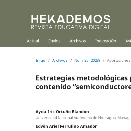
Actual
Envíos
Archivos
Indexación
Av
Inicio
/
Archivos
/
Núm. 35 (2023)
/
Aportaciones 
Estrategias metodológicas p
contenido “semiconductore
Ayda Iris Ortuño Blandón
Universidad Nacional Autónoma de Nicaragua, Managu
Edwin Ariel Ferrufino Amador