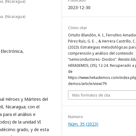
Publicado
a. (Nicaragua)
2023-12-30
a. (Nicaragua)
Cómo citar
Ortuño Blandón, A. I., Ferrufino Amador,
Pérez Ruíz, G. E. ., & Herrera Castrillo, C. 
(2023). Estrategias metodológicas para
 Electrónica,
comprensión y análisis del contenido
“semiconductores- Diodos”.
Revista Ed
HEKADEMOS
, (35), 12-24. Recuperado a 
de
https://www.hekademos.com/index.ph
demos/article/view/79
Más formatos de cita
nal Héroes y Mártires del
í, Nicaragua; con el
para el análisis e
Número
odos) de la unidad VI
Núm. 35 (2023)
ndécimo grado, y de esta